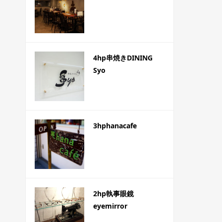
4hp串焼きDINING
Syo
3hphanacafe
2hp執事眼鏡
eyemirror