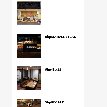
8hpMARVEL STEAK
6hp桃太郎
5hpREGALO