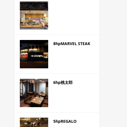
8hpMARVEL STEAK
6hp桃太郎
5hpREGALO