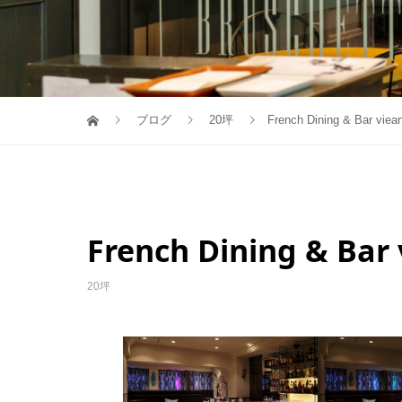
ブログ
20坪
French Dining & Bar viear
French Dining & Bar 
20坪