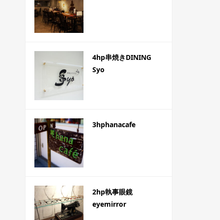
4hp串焼きDINING
Syo
3hphanacafe
2hp執事眼鏡
eyemirror