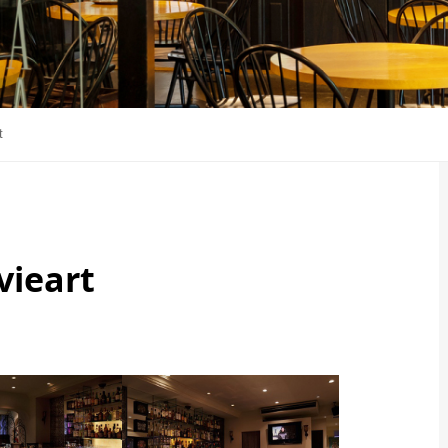
t
vieart