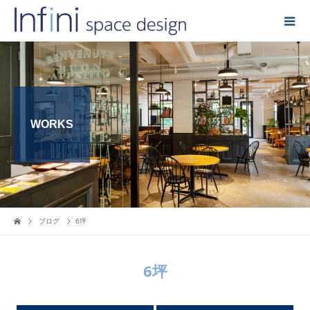
WORKS
ブログ
6坪
6坪